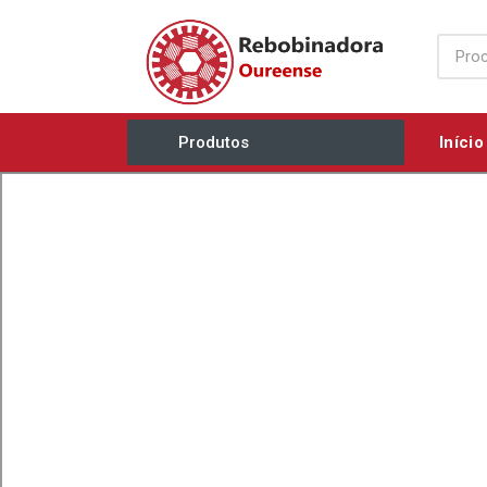
Início
Produtos
Acessórios / Consumíveis
Agricultura e Jardim
Ar Comprimido / Ventilação
Elétricos / Mecânicos
Eletrobombas
Equipamentos Industriais
Ferramentas Manuais
Grupos Geradores