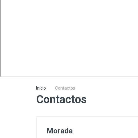
Lavagem e Aspiração
Máquinas Elétrica e a
Combustão
Proteção
Soldadura
Início
Contactos
Contactos
Morada