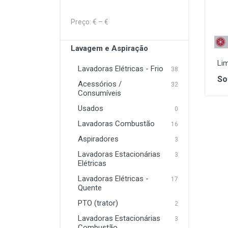
Lavagem e Aspiração
Preço: €
– €
Máquinas Elétrica e a
Combustão
Lavagem e Aspiração
Li
Proteção
Lavadoras Elétricas - Frio
38
So
Soldadura
Acessórios /
32
Consumíveis
Usados
0
Lavadoras Combustão
16
Aspiradores
3
Lavadoras Estacionárias
3
Elétricas
Lavadoras Elétricas -
17
Quente
PTO (trator)
2
Lavadoras Estacionárias
3
Combustão