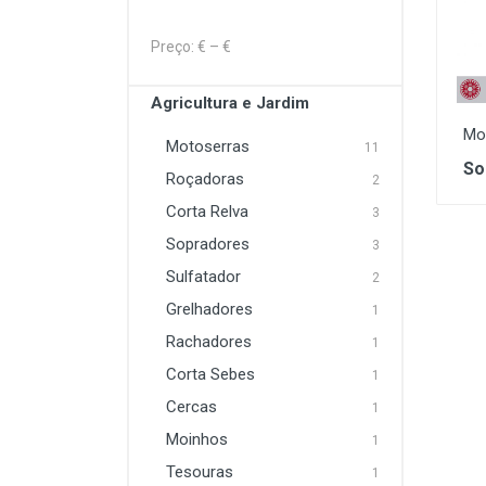
Lavagem e Aspiração
Preço: €
– €
Máquinas Elétrica e a
Combustão
Agricultura e Jardim
Proteção
Mo
Motoserras
11
So
Soldadura
Roçadoras
2
Corta Relva
3
Sopradores
3
Sulfatador
2
Grelhadores
1
Rachadores
1
Corta Sebes
1
Cercas
1
Moinhos
1
Tesouras
1