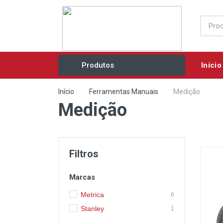
Início
Produtos
Acessórios / Consumíveis
Início
Ferramentas Manuais
Medição
Medição
Agricultura e Jardim
Ar Comprimido / Ventilação
Elétricos / Mecânicos
Filtros
Eletrobombas
Marcas
Equipamentos Industriais
Metrica
6
Ferramentas Manuais
Stanley
1
Grupos Geradores