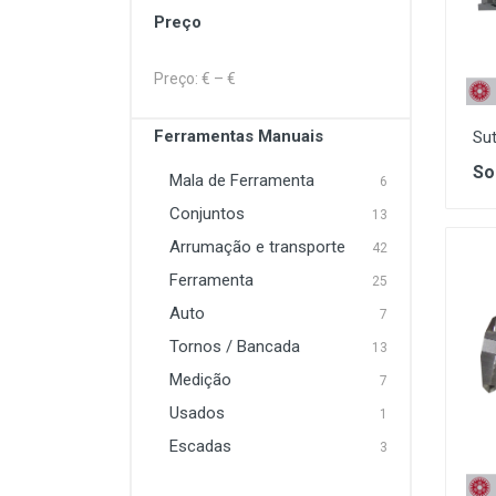
Preço
Lavagem e Aspiração
Máquinas Elétrica e a
Preço: €
– €
Combustão
Proteção
Ferramentas Manuais
Sut
So
Soldadura
Mala de Ferramenta
6
Conjuntos
13
Arrumação e transporte
42
Ferramenta
25
Auto
7
Tornos / Bancada
13
Medição
7
Usados
1
Escadas
3