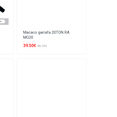
Macaco garrafa 20TON RA
MG20
39.50€
46.13€