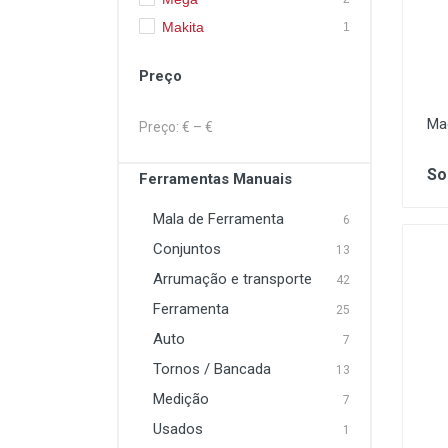
Lavagem e Aspiração
Makita
1
Máquinas Elétrica e a
Preço
Combustão
Proteção
Ma
Preço: €
– €
Soldadura
So
Ferramentas Manuais
Mala de Ferramenta
6
Conjuntos
13
Arrumação e transporte
42
Ferramenta
25
Auto
7
Tornos / Bancada
13
Medição
7
Usados
1