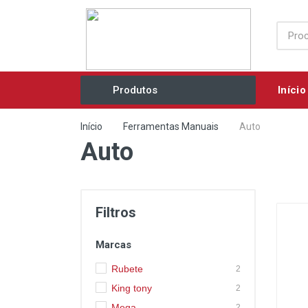
Início
Produtos
Acessórios / Consumíveis
Início
Ferramentas Manuais
Auto
Auto
Agricultura e Jardim
Ar Comprimido / Ventilação
Elétricos / Mecânicos
Filtros
Eletrobombas
Marcas
Equipamentos Industriais
Rubete
2
Ferramentas Manuais
King tony
2
Grupos Geradores
Mega
2