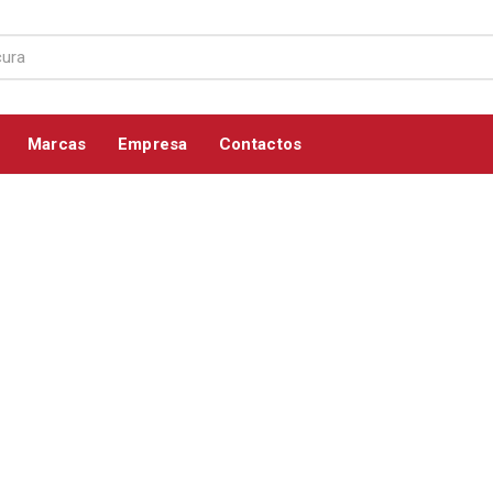
Marcas
Empresa
Contactos
ficina
eparação e manutenção de equipamento elétrico e mecânico