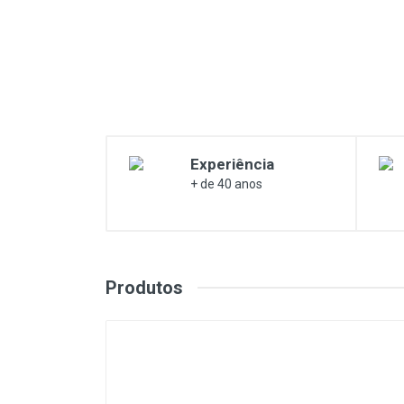
Lavagem e Aspiração
Máquinas Elétrica e a
Combustão
Proteção
Soldadura
Experiência
+ de 40 anos
Produtos