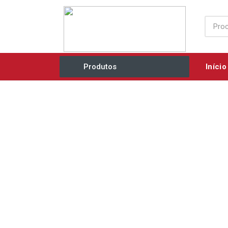
Início
Produtos
Acessórios / Consumíveis
Agricultura e Jardim
Ar Comprimido / Ventilação
Elétricos / Mecânicos
Eletrobombas
Equipamentos Industriais
O
Ferramentas Manuais
R
Grupos Geradores