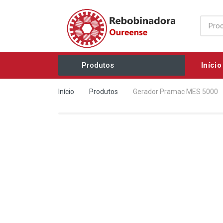
Início
Produtos
Acessórios / Consumíveis
Início
Produtos
Gerador Pramac MES 5000
Agricultura e Jardim
Ar Comprimido / Ventilação
Elétricos / Mecânicos
Eletrobombas
Equipamentos Industriais
Ferramentas Manuais
Grupos Geradores