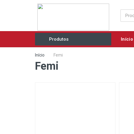
Início
Produtos
Acessórios / Consumíveis
Início
Femi
Femi
Agricultura e Jardim
Ar Comprimido / Ventilação
Elétricos / Mecânicos
Eletrobombas
Equipamentos Industriais
Ferramentas Manuais
Grupos Geradores