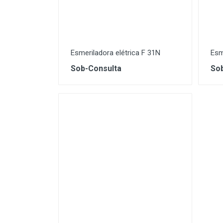
Lavagem e Aspiração
Máquinas Elétrica e a
Combustão
Esmeriladora elétrica F 31N
Esm
Proteção
Sob-Consulta
Sob
Soldadura