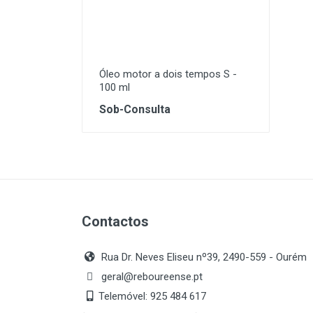
Lavagem e Aspiração
Máquinas Elétrica e a
Combustão
Óleo motor a dois tempos S -
100 ml
Proteção
Sob-Consulta
Soldadura
Contactos
Rua Dr. Neves Eliseu nº39, 2490-559 - Ourém
geral@reboureense.pt
Telemóvel:
925 484 617