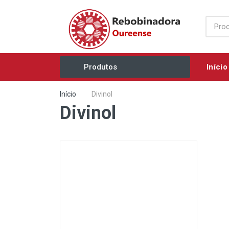
Início
Produtos
Acessórios / Consumíveis
Início
Divinol
Divinol
Agricultura e Jardim
Ar Comprimido / Ventilação
Elétricos / Mecânicos
Eletrobombas
Equipamentos Industriais
Ferramentas Manuais
Grupos Geradores